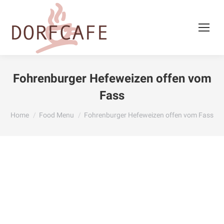
Fohrenburger Hefeweizen offen vom
Fass
You are here:
Home
Food Menu
Fohrenburger Hefeweizen offen vom Fass