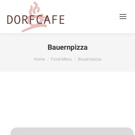
Bauernpizza
You are here:
Home
Food Menu
Bauernpizza