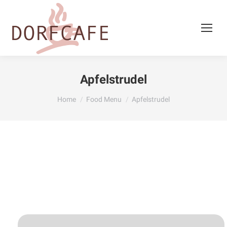
Apfelstrudel
You are here:
Home
Food Menu
Apfelstrudel